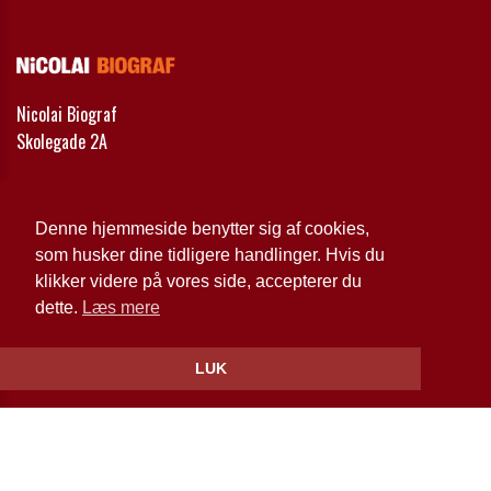
Nicolai Biograf
Skolegade 2A
Telefon:
21 71 69 57
Email:
bio@nicolaibio.dk
Denne hjemmeside benytter sig af cookies,
som husker dine tidligere handlinger. Hvis du
Cookie- og privatlivspolitik
klikker videre på vores side, accepterer du
dette.
Læs mere
Website og billetsystem fra ebillet a/s
LUK